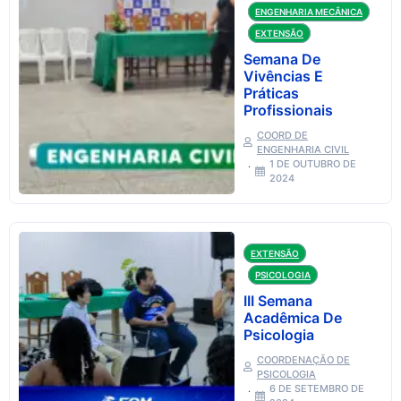
ENGENHARIA MECÂNICA
EXTENSÃO
Semana De
Vivências E
Práticas
Profissionais
COORD DE
ENGENHARIA CIVIL
1 DE OUTUBRO DE
2024
EXTENSÃO
PSICOLOGIA
III Semana
Acadêmica De
Psicologia
COORDENAÇÃO DE
PSICOLOGIA
6 DE SETEMBRO DE