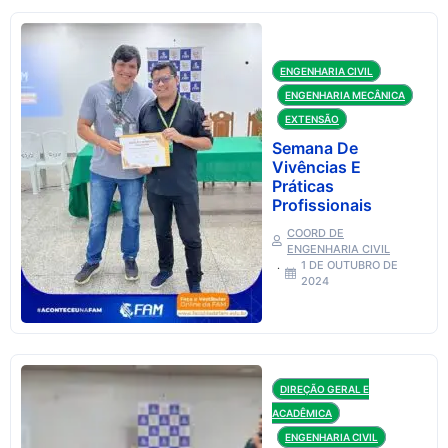
ENGENHARIA CIVIL
ENGENHARIA MECÂNICA
EXTENSÃO
Semana De
Vivências E
Práticas
Profissionais
COORD DE
ENGENHARIA CIVIL
1 DE OUTUBRO DE
2024
DIREÇÃO GERAL E
ACADÊMICA
ENGENHARIA CIVIL