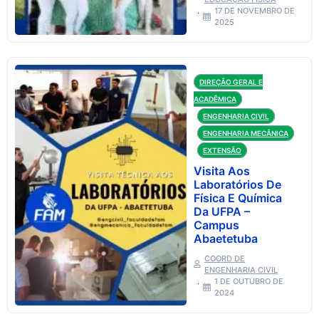
17 DE NOVEMBRO DE
2025
DIREÇÃO GERAL E
ACADÊMICA
ENGENHARIA CIVIL
ENGENHARIA MECÂNICA
EXTENSÃO
Visita Aos
Laboratórios De
Física E Química
Da UFPA –
Campus
Abaetetuba
COORD DE
ENGENHARIA CIVIL
1 DE OUTUBRO DE
2024