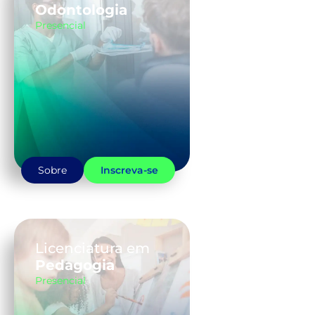
Odontologia
Presencial
Sobre
Inscreva-se
Licenciatura em
Pedagogia
Presencial