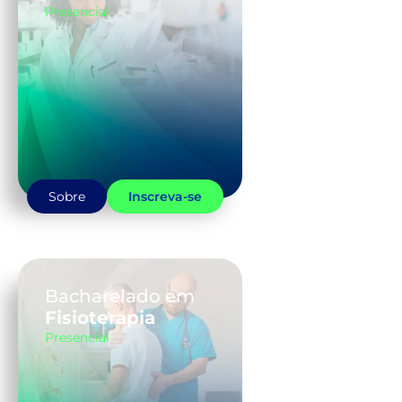
Presencial
Sobre
Inscreva-se
Bacharelado em
Fisioterapia
Presencial