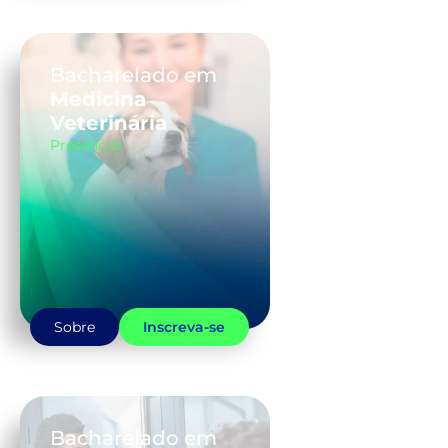
Bacharelado em
Medicina
Veterinária
Presencial
Sobre
Inscreva-se
Bacharelado em