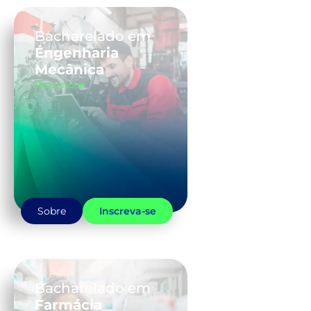
Bacharelado em
Engenharia
Mecânica
Presencial
Sobre
Inscreva-se
Bacharelado em
Farmácia