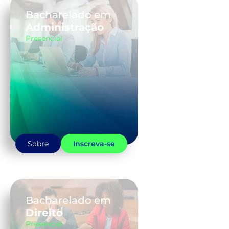
Bacharelado em
Administração
Presencial
Sobre
Inscreva-se
Bacharelado em
Direito
Presencial