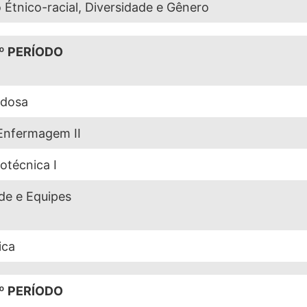
o Étnico-racial, Diversidade e Gênero
º PERÍODO
Idosa
Enfermagem II
otécnica I
ade e Equipes
ica
º PERÍODO