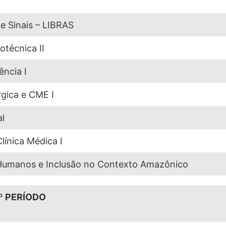
de Sinais – LIBRAS
otécnica II
ncia I
gica e CME I
l
ínica Médica I
s Humanos e Inclusão no Contexto Amazônico
º PERÍODO