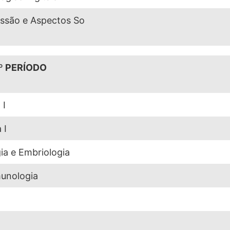
issão e Aspectos So
º PERÍODO
 I
 I
gia e Embriologia
munologia