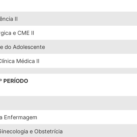
ncia II
gica e CME II
 e do Adolescente
ínica Médica II
º PERÍODO
a a Enfermagem
necologia e Obstetrícia