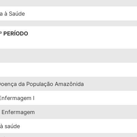
da à Saúde
º PERÍODO
Doença da População Amazônida
Enfermagem I
m Enfermagem
 à saúde