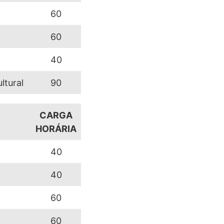
60
60
40
ultural
90
CARGA
HORÁRIA
40
40
60
60