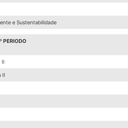
ente e Sustentabilidade
º PERIODO
II
II
a