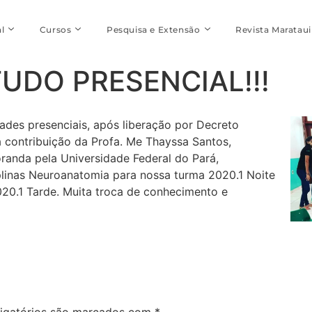
l
Cursos
Pesquisa e Extensão
Revista Marataui
UDO PRESENCIAL!!!
dades presenciais, após liberação por Decreto
a contribuição da Profa. Me Thayssa Santos,
oranda pela Universidade Federal do Pará,
plinas Neuroanatomia para nossa turma 2020.1 Noite
2020.1 Tarde. Muita troca de conhecimento e
igatórios são marcados com
*