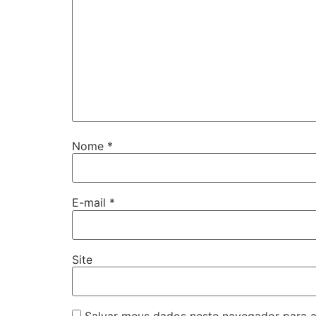
Nome
*
E-mail
*
Site
Salvar meus dados neste navegador para a