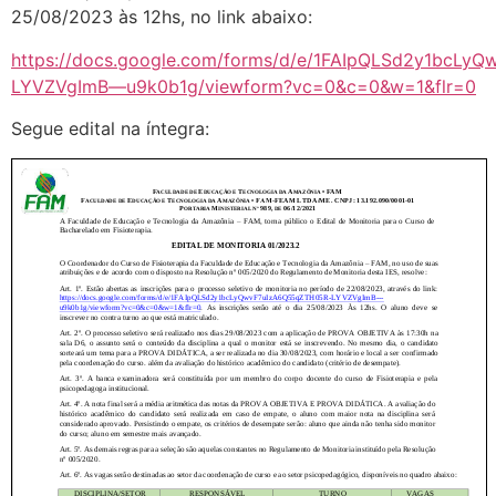
25/08/2023 às 12hs, no link abaixo:
https://docs.google.com/forms/d/e/1FAIpQLSd2y1bcL
LYVZVgImB—u9k0b1g/viewform?vc=0&c=0&w=1&flr=0
Segue edital na íntegra: