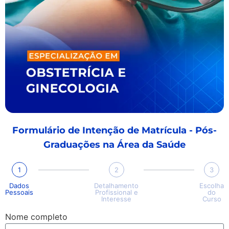
Formulário de Intenção de Matrícula - Pós-
Graduações na Área da Saúde
1
2
3
Dados
Detalhamento
Escolha
Pessoais
Profissional e
do
Interesse
Curso
Nome completo