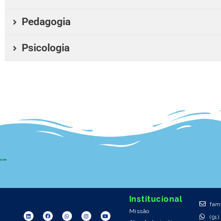
Pedagogia
Psicologia
Rod.
Institucional
fam
Missão
(91