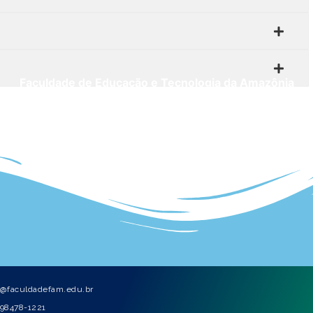
Faculdade de Educação e Tecnologia da Amazônia
 Dr. João Miranda, 3072 – Bosque, Abaetetuba – PA, 6844
atendimento@faculdadefam.com.br
Copyright © Faculdade FAM 2021
@faculdadefam.edu.br
) 98478-1221