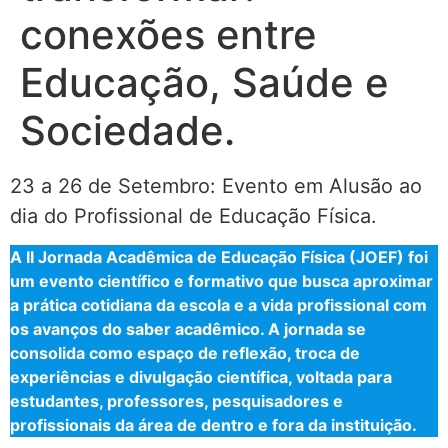
conexões entre
Educação, Saúde e
Sociedade.
23 a 26 de Setembro: Evento em Alusão ao
dia do Profissional de Educação Física.
A II Jornada Acadêmica de Educação Física (JOEF) foi
um evento científico e formativo que busca aproximar
a prática cotidiana da escola e a vida profissional com
os avanços do saber acadêmico. A jornada se
consolida como espaço de reflexão, troca de
experiências e divulgação científica, voltada para
estudantes, professores, pesquisadores e
profissionais da área de dentro e fora da instituição.