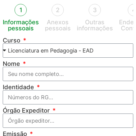
1
2
3
4
Informações
Anexos
Outras
Ender
pessoais
pessoais
informações
Cont
Curso
Nome
Identidade
Órgão Expeditor
Emissão