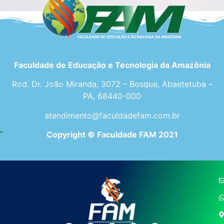
Faculdade de Educação e Tecnologia da Amazônia
Rod. Dr. João Miranda, 3072 – Bosque, Abaetetuba –
PA, 68440-000
atendimento@faculdadefam.com.br
Copyright © Faculdade FAM 2021