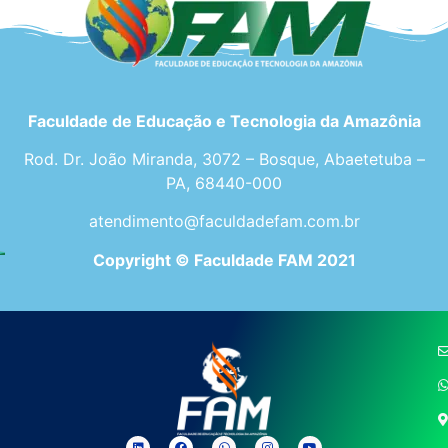
Faculdade de Educação e Tecnologia da Amazônia
Rod. Dr. João Miranda, 3072 – Bosque, Abaetetuba –
PA, 68440-000
atendimento@faculdadefam.com.br
Copyright © Faculdade FAM 2021