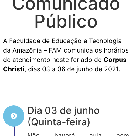
Comunicado
Público
A Faculdade de Educação e Tecnologia
da Amazônia
–
FAM
comunica
os
horário
s
de atendimento neste feriado de
Corp
us
Ch
risti
, dia
s
03
a
0
6
de junho de 2021.
Dia 03 de junho
(Quinta-feira)
Não haverá aula nem