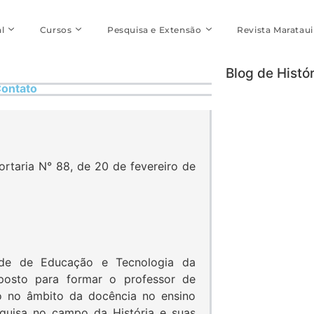
l
Cursos
Pesquisa e Extensão
Revista Marataui
Blog de Histór
ontato
rtaria N° 88, de 20 de fevereiro de
de de Educação e Tecnologia da
oposto para formar o professor de
co no âmbito da docência no ensino
quisa no campo da História e suas