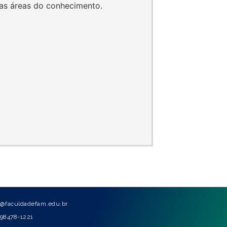
tras áreas do conhecimento.
@faculdadefam.edu.br
) 98478-1221