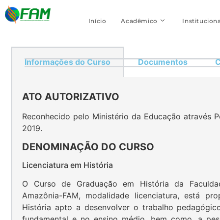
Início
Acadêmico
Instituciona
Informações do Curso
Documentos
C
ATO AUTORIZATIVO
Reconhecido pelo Ministério da Educação através Po
2019.
DENOMINAÇÃO DO CURSO
Licenciatura em História
O Curso de Graduação em História da Faculda
Amazônia-FAM, modalidade licenciatura, está pr
História apto a desenvolver o trabalho pedagógi
fundamental e no ensino médio, bem como, a pes